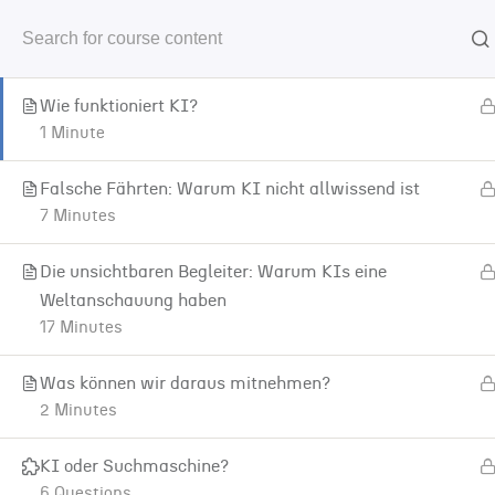
3. Untergrund-Check: Was steckt bei KI unter
5
der Haube?
Zum Hauptinhalt springen
Wie funktioniert KI?
1 Minute
Falsche Fährten: Warum KI nicht allwissend ist
Start
Die Challenge
7 Minutes
Die unsichtbaren Begleiter: Warum KIs eine
Weltanschauung haben
17 Minutes
Was können wir daraus mitnehmen?
2 Minutes
KI oder Suchmaschine?
6 Questions