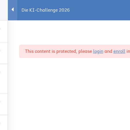
Die KI-Challenge 2026
Startseite
Die Challenge
This content is protected, please
login
and
enroll
in